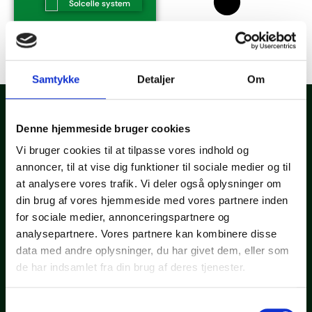
Solcelle system
Samtykke
Detaljer
Om
Denne hjemmeside bruger cookies
Vi bruger cookies til at tilpasse vores indhold og
annoncer, til at vise dig funktioner til sociale medier og til
Grønnere løsninger starter her
Tag det første skridt mod en grønnere løsning. Kontakt os for
at analysere vores trafik. Vi deler også oplysninger om
en uforpligtende samtale, hvor vi sammen kan afdække dine
din brug af vores hjemmeside med vores partnere inden
muligheder og besvare alle dine spørgsmål.
for sociale medier, annonceringspartnere og
analysepartnere. Vores partnere kan kombinere disse
KONTAKT OS
data med andre oplysninger, du har givet dem, eller som
Informationer
JægerSolar ApS
de har indsamlet fra din brug af deres tjenester.
+45 53 70 46 84
info@jaegersolar.dk
Samtykkevalg