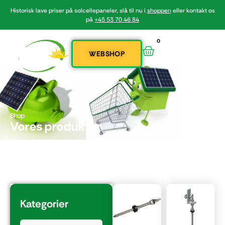
Historisk lave priser på solcellepaneler, slå til nu i
shoppen
eller kontakt os
på
+45 53 70 46 84
0
WEBSHOP
Shop
Vores produkter
Kategorier