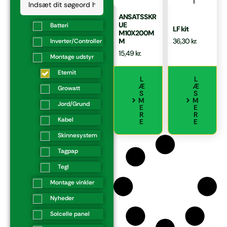
ANSATSSKR
UE
Batteri
LF kit
M10X200M
M
36,30
kr.
Inverter/Controller
15,49
kr.
Montage udstyr
Eternit
L
L
Æ
Æ
Growatt
S
S
M
M
Jord/Grund
E
E
R
R
Kabel
E
E
Skinnesystem
Tagpap
Tegl
Montage vinkler
Nyheder
Solcelle panel