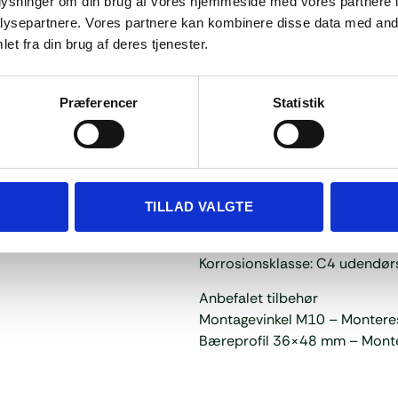
oplysninger om din brug af vores hjemmeside med vores partnere i
Skruen er udført i rustfrit st
ysepartnere. Vores partnere kan kombinere disse data med andr
tætning ved tagfladen. Monter
et fra din brug af deres tjenester.
montage af vinkler og bæreprof
Tekniske specifikationer
Præferencer
Statistik
Type: Ansatsskrue med tætnin
Dimension: M10×200 mm
Materiale: Rustfrit stål A2-70
Anvendelse: Træspær eller åse
Montering: Forboring og inds
TILLAD VALGTE
Tætning: EPDM-manchet (UV- o
Kompatibilitet: Montagevinkel
Korrosionsklasse: C4 udendør
Anbefalet tilbehør
Montagevinkel M10 – Monteres
Bæreprofil 36×48 mm – Montere