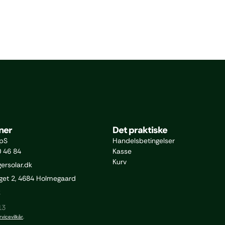
ner
Det praktiske
ApS
Handelsbetingelser
0 46 84
Kasse
Kurv
ersolar.dk
et 2, 4684 Holmegaard
k
13
rvicevilkår
.