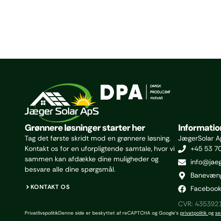
Grønnere løsninger starter her
Informatio
Tag det første skridt mod en grønnere løsning.
JægerSolar 
Kontakt os for en uforpligtende samtale, hvor vi
+45 53 7
sammen kan afdække dine muligheder og
info@jaeg
besvare alle dine spørgsmål.
Banevæng
KONTAKT OS
Faceboo
CVR: 435392
Privatlivspolitik
Denne side er beskyttet af reCAPTCHA og Google’s
privatpolitik
og
se