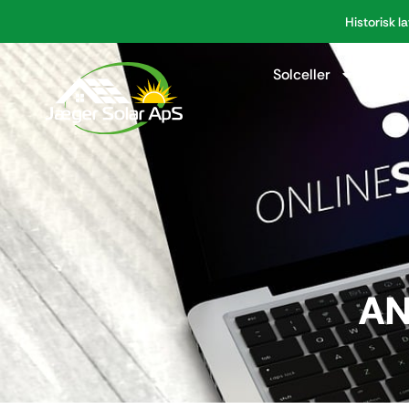
Historisk la
Solceller
Jor
AN