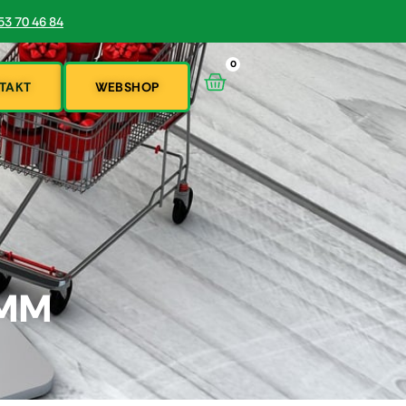
53 70 46 84
0
TAKT
WEBSHOP
0MM