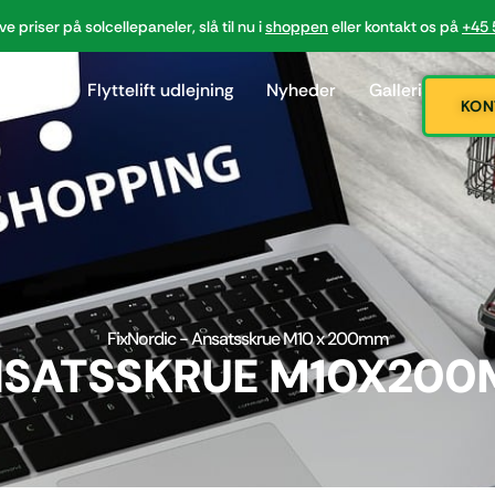
ve priser på solcellepaneler, slå til nu i
shoppen
eller kontakt os på
+45 
dskruer
Flyttelift udlejning
Nyheder
Galleri
KON
FixNordic - Ansatsskrue M10 x 200mm
SATSSKRUE M10X20