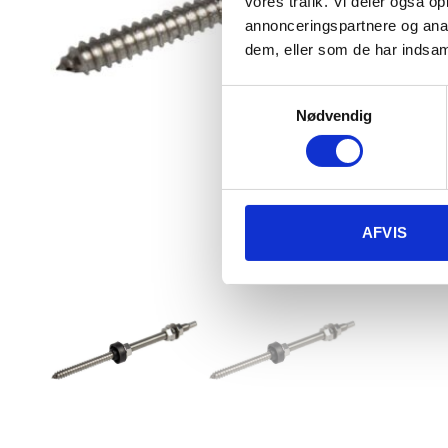
vores trafik. Vi deler også 
annonceringspartnere og anal
dem, eller som de har indsaml
Samtykkevalg
Nødvendig
AFVIS