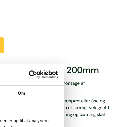
Alternative:
nsatsskrue M10 x 200mm
00 mm) – Forankringssæt til montage af
tioner.
Om
 anvendes til fastgørelse i træspær eller åse og
xnordics montagesystemer. Den er særligt velegnet til
 eller varmt tag, hvor gennemføring og tætning skal
 medier og til at analysere