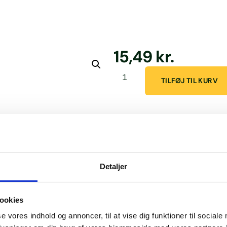
15,49
kr.
TILFØJ TIL KURV
FixNordic – A
Fixnordic Ansatsskrue (M10×2
solcellekonsoller i trækonstruk
Detaljer
Denne M10×200 mm ansatsskrue
udgør et bærende element i Fi
ookies
eternit- og skråtage med koldt
se vores indhold og annoncer, til at vise dig funktioner til sociale
udføres korrekt.