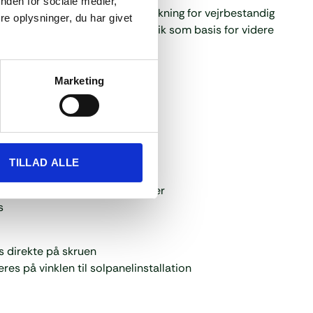
nden for sociale medier,
ål og leveres typisk med EPDM-pakning for vejrbestandig
e oplysninger, du har givet
es med underlagsskive og møtrik som basis for videre
iler.
Marketing
g
 (min. 50 mm Leff)
pænding med møtrik
TILLAD ALLE
g vejrbestandig)
 M10 og Fixnordic profilsystemer
s
 direkte på skruen
s på vinklen til solpanelinstallation