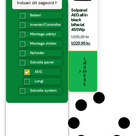
Solpanel
AEG all in
Batteri
black
bifacial
Inverter/Controller
455Wp
Montage udstyr
1.225,35
kr.
1.025,95
kr.
Montage vinkler
Nyheder
L
Solcelle panel
Æ
S
M
AEG
E
R
Longi
E
Solcelle system