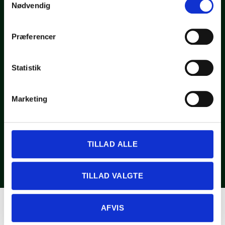
Nødvendig
Banevænget 2, 4684 Holmegaard
Facebook
Præferencer
CVR: 43539213
Det praktiske
Handelsbetingelser
Statistik
Kasse
Kurv
Navigation
Marketing
Solceller
Jordskruer
Flyttelift udlejning
Nyheder
TILLAD ALLE
Galleri
Privatlivspolitik
Denne side er beskyttet af reCAPTCHA og Google’s
privatpolitik
og
servicevilkår
.
TILLAD VALGTE
AFVIS