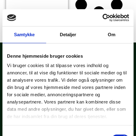
Samtykke
Detaljer
Om
Denne hjemmeside bruger cookies
Vi bruger cookies til at tilpasse vores indhold og
annoncer, til at vise dig funktioner til sociale medier og til
Grønnere løsninger starter her
at analysere vores trafik. Vi deler også oplysninger om
Tag det første skridt mod en grønnere løsning. Kontakt os for
din brug af vores hjemmeside med vores partnere inden
en uforpligtende samtale, hvor vi sammen kan afdække dine
for sociale medier, annonceringspartnere og
muligheder og besvare alle dine spørgsmål.
analysepartnere. Vores partnere kan kombinere disse
data med andre oplysninger, du har givet dem, eller som
KONTAKT OS
Informationer
de har indsamlet fra din brug af deres tjenester.
JægerSolar ApS
+45 53 70 46 84
Samtykkevalg
info@jaegersolar.dk