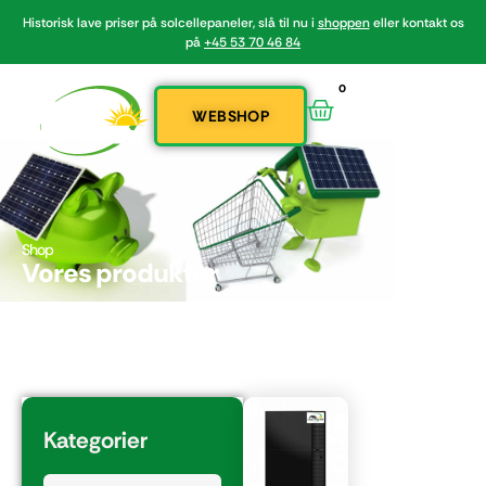
Historisk lave priser på solcellepaneler, slå til nu i
shoppen
eller kontakt os
på
+45 53 70 46 84
0
WEBSHOP
Shop
Vores produkter
Kategorier