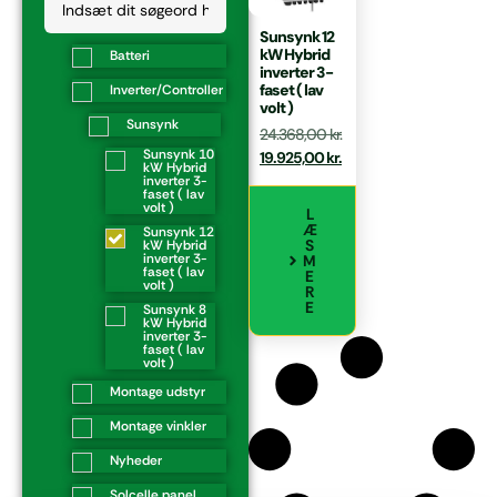
Sunsynk 12
kW Hybrid
Batteri
inverter 3-
faset ( lav
Inverter/Controller
volt )
Sunsynk
24.368,00
kr.
Sunsynk 10
19.925,00
kr.
kW Hybrid
inverter 3-
faset ( lav
volt )
L
Æ
Sunsynk 12
S
kW Hybrid
inverter 3-
M
faset ( lav
E
volt )
R
E
Sunsynk 8
kW Hybrid
inverter 3-
faset ( lav
volt )
Montage udstyr
Montage vinkler
Nyheder
Solcelle panel