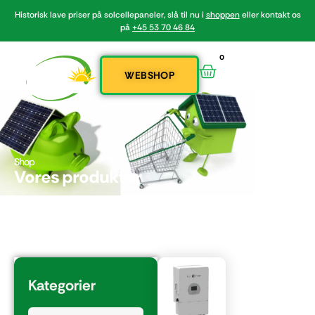
Historisk lave priser på solcellepaneler, slå til nu i
shoppen
eller kontakt os
på
+45 53 70 46 84
0
WEBSHOP
Shop
Vores produkter
Kategorier