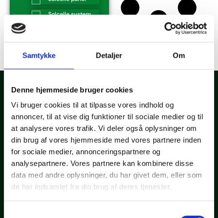
Solcelle system
Samtykke
Detaljer
Om
Denne hjemmeside bruger cookies
Vi bruger cookies til at tilpasse vores indhold og
annoncer, til at vise dig funktioner til sociale medier og til
at analysere vores trafik. Vi deler også oplysninger om
Grønnere løsninger starter her
Tag det første skridt mod en grønnere løsning. Kontakt os for
din brug af vores hjemmeside med vores partnere inden
en uforpligtende samtale, hvor vi sammen kan afdække dine
for sociale medier, annonceringspartnere og
muligheder og besvare alle dine spørgsmål.
analysepartnere. Vores partnere kan kombinere disse
data med andre oplysninger, du har givet dem, eller som
KONTAKT OS
de har indsamlet fra din brug af deres tjenester.
Informationer
JægerSolar ApS
+45 53 70 46 84
Samtykkevalg