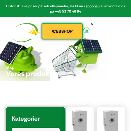
Historisk lave priser på solcellepaneler, slå til nu i
shoppen
eller kontakt os
på
+45 53 70 46 84
0
WEBSHOP
Shop
Vores produkter
Kategorier