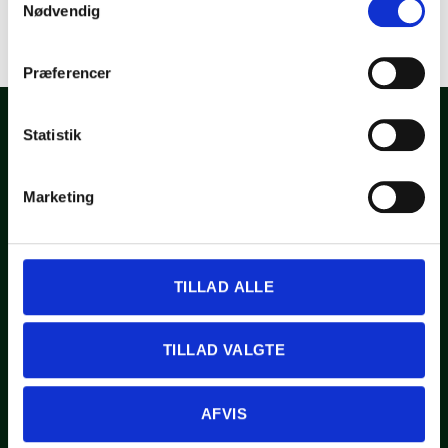
Nødvendig
Præferencer
Statistik
Marketing
Grønnere løsninger starter her
Tag det første skridt mod en grønnere løsning. Kontakt os for
en uforpligtende samtale, hvor vi sammen kan afdække dine
muligheder og besvare alle dine spørgsmål.
TILLAD ALLE
KONTAKT OS
Informationer
JægerSolar ApS
TILLAD VALGTE
+45 53 70 46 84
info@jaegersolar.dk
AFVIS
Banevænget 2, 4684 Holmegaard