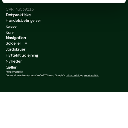
Facebook
CVR: 43539213
Det praktiske
Handelsbetingelser
Kasse
Kurv
Navigation
Solceller
Jordskruer
Flyttelift udlejning
Nyheder
Galleri
Privatlivspolitik
Denne side er beskyttet af reCAPTCHA og Google’s
privatpolitik
og
servicevilkår
.