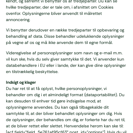
kendt, og såfremt vi benytter os af tredjeparter. Du kan se
hvilke tredjeparter, der er tale om, i afsnittet om Cookies
ovenfor. Oplysningerne bliver anvendt til målrettet
annoncering.
Vi benytter derudover en række tredjeparter til opbevaring og
behandling af data. Disse behandler udelukkende oplysninger
på vegne af os og må ikke anvende dem til egne formål.
Videregivelse af personoplysninger som navn og e-mail m.m.
vil kun ske, hvis du selv giver samtykke til det. Vi anvender kun
databehandlere i EU eller i lande, der kan give dine oplysninger
en tilstrækkelig beskyttelse.
Indsigt og klager
Du har ret til at få oplyst, hvilke personoplysninger, vi
behandler om dig i et almindeligt format (dataportabilitet). Du
kan desuden til enhver tid gøre indsigelse mod, at
oplysningerne anvendes. Du kan også tilbagekalde dit
samtykke til, at der bliver behandlet oplysninger om dig. Hvis
de oplysninger, der behandles om dig, er forkerte har du ret til,
at de bliver rettet eller slettet. Henvendelse herom kan ske til:
[acf field=”field_5e761af95cf63″ post_id=”options”]. Hvis du vil