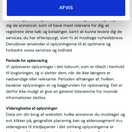
strid med lovgivningen.
AFVIS
Formål
Oplysningerne bruges til at identificere dig som bruger og vise
dig de annoncer, som vil have mest relevans for dig, at
registrere dine køb og betalinger, samt at kunne levere dig de
services, du har efterspurgt, som fx at modtage nyhedsbreve.
Derudover anvender vi oplysningerne til at optimere og
forbedre vores services og indhold.
Periode for opbevaring
Vi opbevarer oplysninger i det tidsrum, som er tilladt i henhold
til lovgivningen, og vi sletter dem, når de ikke længere er
nødvendige eller relevante. Perioden afhænger af, hvilken
karakter oplysningen er og baggrunden for opbevaring. Det er
derfor ikke muligt at give en generel tidsramme for, hvornår
informationer slettes.
Videregivelse af oplysninger
Data om din brug af websitet, hvilke annoncer du modtager og
evt. klikker på, geografisk placering, køn og alderssegment m.v.
videregives til tredjeparter i det omfang oplysningerne er