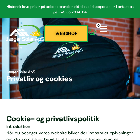
Historisk lave priser på solcellepaneler, slå til nu i
shoppen
eller kontakt os
på
+45 53 70 46 84
0
WEBSHOP
Jæger Solar ApS
Privatliv og cookies
Cookie- og privatlivspolitik
Introduktion
Når du besøger vores website bliver der indsamlet oplysninger
om dig, som bliver brugt til at tilpasse og forbedre vores