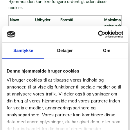
Hjemmesiden kan ikke fungere ordentligt uden disse
cookies.
Navn
Udbyder
Formål
Maksimal
opbevaringsti
CookieCons
jægersolar.d
Gemmer brugerens
1 år
ent [x2]
k
cookie-samtykke-
Cookiebot
tilstand for det
Samtykke
Detaljer
Om
aktuelle domæne.
Denne hjemmeside bruger cookies
Personoplysninger
Vi bruger cookies til at tilpasse vores indhold og
Generelt
annoncer, til at vise dig funktioner til sociale medier og til
Personoplysninger er alle former for informationer, som i et
at analysere vores trafik. Vi deler også oplysninger om
eller andet omfang kan henføres til dig. Når du benytter vores
din brug af vores hjemmeside med vores partnere inden
website, så indsamler og behandler vi en række af sådanne
informationer. Det sker f.eks. ved helt almindelige interaktioner
for sociale medier, annonceringspartnere og
på hjemmesiden som fx at du tilmelder dig vores nyhedsbrev,
analysepartnere. Vores partnere kan kombinere disse
deltager i en konkurrence/undersøgelse, registrerer dig som ny
data med andre oplysninger, du har givet dem, eller som
bruger/abonnent eller ved øvrig brug af services eller køb via
de har indsamlet fra din brug af deres tjenester.